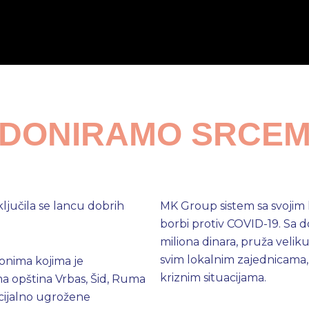
DONIRAMO SRCE
ljučila se lancu dobrih
MK Group sistem sa svojim
borbi protiv COVID-19. Sa 
miliona dinara, pruža velik
svim lokalnim zajednicama
onima kojima je
kriznim situacijama.
ma opština Vrbas, Šid, Ruma
ocijalno ugrožene