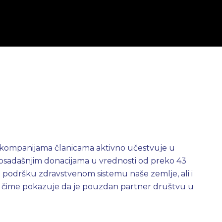
M
 kompanijama članicama aktivno učestvuje u
dosadašnjim donacijama u vrednosti od preko 43
u podršku zdravstvenom sistemu naše zemlje, ali i
, čime pokazuje da je pouzdan partner društvu u