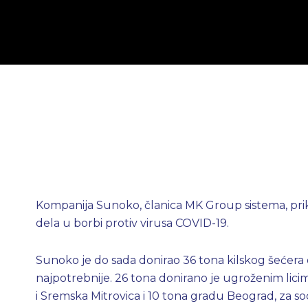
Kompanija Sunoko, članica MK Group sistema, prik
dela u borbi protiv virusa COVID-19.
Sunoko je do sada donirao 36 tona kilskog šećera 
najpotrebnije. 26 tona donirano je ugroženim lici
i Sremska Mitrovica i 10 tona gradu Beograd, za s