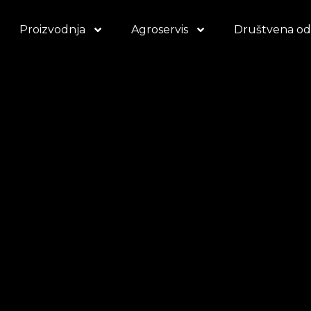
Proizvodnja
Agroservis
Društvena od