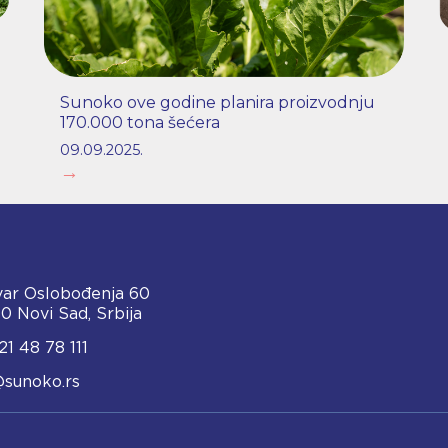
Sunoko ove godine planira proizvodnju
170.000 tona šećera
09.09.2025.
→
var Oslobođenja 60
0 Novi Sad, Srbija
21 48 78 111
@sunoko.rs