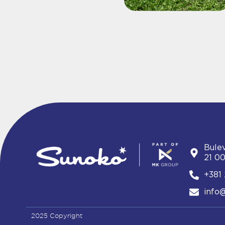
Bule
21 00
+381 
info
2025 Copyright