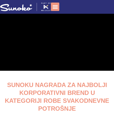
Пређи
на
садржај
Društvena odgovornost
SUNOKU NAGRADA ZA NAJBOLJI
KORPORATIVNI BREND U
KATEGORIJI ROBE SVAKODNEVNE
POTROŠNJE