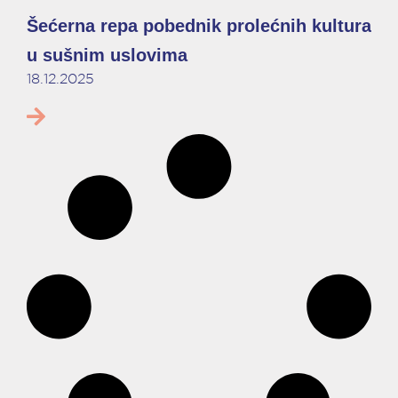
Šećerna repa pobednik prolećnih kultura
u sušnim uslovima
18.12.2025