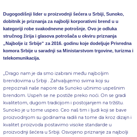
D
ugogodišnji lider u proizvodnji šećera u Srbiji, Sunoko,
dobitnik je priznanja za najbolji korporativni brend u u
kategoriji robe svakodnevne potrošnje. Ovo je odluka
stručnog žirija i glasova potrošača u okviru priznanja
„Najbolje iz Srbije“ za 2016. godinu koje dodeljuje Privredna
komora Srbije u saradnji sa Ministarstvom trgovine, turizma i
telekomunikacija.
„Drago nam je da smo izabrani među najboljim
brendovima u Srbiji . Zahvaljujemo svima koji su
prepoznali naše napore da Sunoko učinimo uspešnim
brendom. Uspeh se ne postiže preko noći. On se gradi
kvalitetom, dugom tradicijom i postojanjem na tržištu.
Sunoko je u tome uspeo. Ceo naš tim i ljudi koji se bave
proizvodnjom su godinama radili na tome da kroz dizajn i
kvalitet proizvoda postavimo visoke standarde u
proizvodnji šećera u Srbiji. Osvojeno priznanje za najbolji