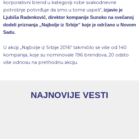
korporativni brend u kategoriji robe svakodnevne
potrošnje potvrđuje da smo u tome uspeli“,
izjavio je
Ljubiša Radenković, direktor kompanije Sunoko na svečanoj
dodeli priznanja „Najbolje iz Srbije“ koje je održano u Novom
Sadu.
U akciji „Najbolje iz Srbije 2016“ takmičilo se više od 140
kompanija, koje su nominovale 196 brendova, 20 odsto
više odnosu na prethodnu akciju.
NAJNOVIJE VESTI